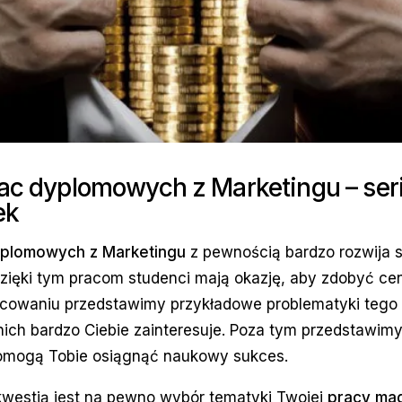
rac dyplomowych z Marketingu – ser
ek
yplomowych z Marketingu
z pewnością bardzo rozwija 
 Dzięki tym pracom studenci mają okazję, aby zdobyć c
cowaniu przedstawimy przykładowe problematyki tego 
nich bardzo Ciebie zainteresuje. Poza tym przedstawim
pomogą Tobie osiągnąć naukowy sukces.
kwestią jest na pewno wybór tematyki Twojej
pracy mag