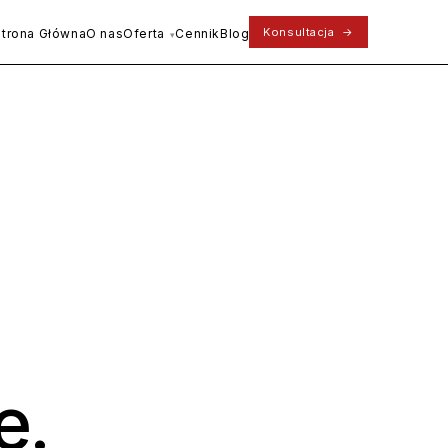
Konsultacja
→
Strona Główna
O nas
Oferta
Cennik
Blog
e.