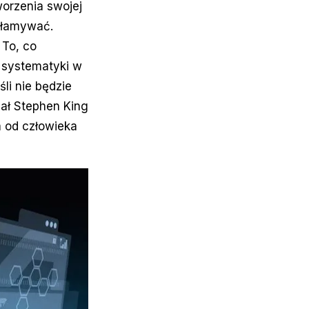
orzenia swojej
załamywać.
 To, co
 systematyki w
li nie będzie
ał Stephen King
a od człowieka