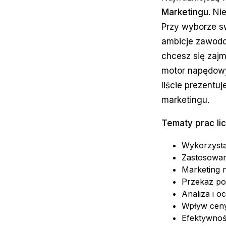
Marketingu
. Ni
Przy wyborze s
ambicje zawodow
chcesz się zaj
motor napędowy
liście prezentu
marketingu.
Tematy prac lic
Wykorzysta
Zastosowan
Marketing n
Przekaz po
Analiza i o
Wpływ ceny
Efektywnoś