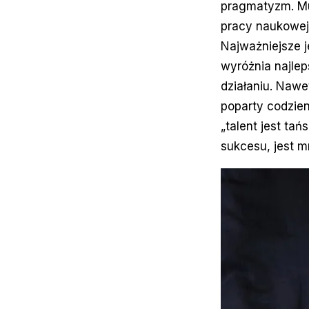
pragmatyzm. Mu
pracy naukowej 
Najważniejsze j
wyróżnia najle
działaniu. Nawet
poparty codzie
„talent jest ta
sukcesu, jest m