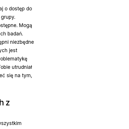
aj o dostęp do
 grupy.
dostępne. Mogą
ich badań.
tępni niezbędne
ych jest
problematykę
obie utrudniał
eć się na tym,
h z
wszystkim