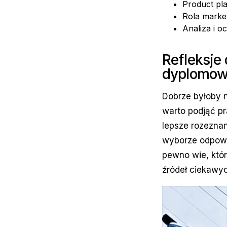
Product pl
Rola market
Analiza i 
Refleksje
dyplomowe
Dobrze byłoby n
warto podjąć p
lepsze rozeznan
wyborze odpowi
pewno wie, któ
źródeł ciekawych