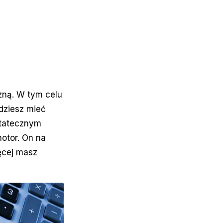
zną. W tym celu
ędziesz mieć
ostatecznym
otor. On na
ęcej masz