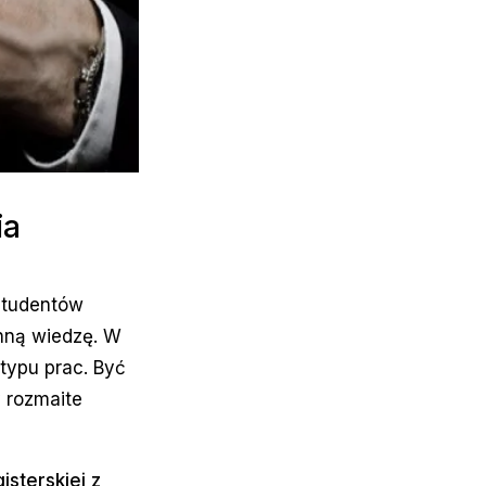
ia
studentów
enną wiedzę. W
typu prac. Być
y rozmaite
isterskiej z