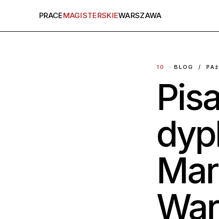
PRACE
MAGISTERSKIE
WARSZAWA
10
· BLOG / PAź
Pis
dyp
Mar
War