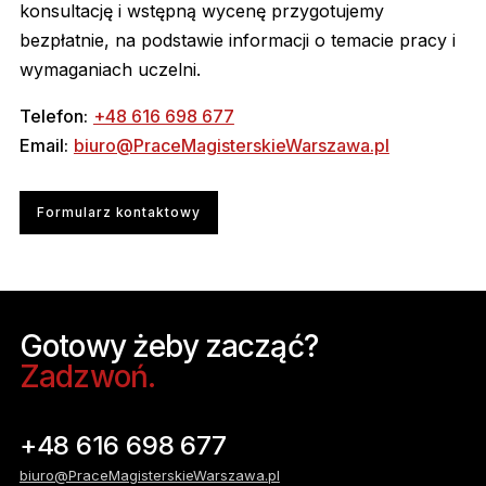
konsultację i wstępną wycenę przygotujemy
bezpłatnie, na podstawie informacji o temacie pracy i
wymaganiach uczelni.
Telefon:
+48 616 698 677
Email:
biuro@PraceMagisterskieWarszawa.pl
Formularz kontaktowy
Gotowy żeby zacząć?
Zadzwoń.
+48 616 698 677
biuro@PraceMagisterskieWarszawa.pl