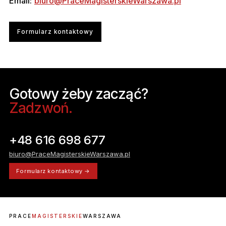
Email:
biuro@PraceMagisterskieWarszawa.pl
Formularz kontaktowy
Gotowy żeby zacząć?
Zadzwoń.
+48 616 698 677
biuro@PraceMagisterskieWarszawa.pl
Formularz kontaktowy →
PRACE
MAGISTERSKIE
WARSZAWA