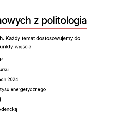
owych z politologia
ch. Każdy temat dostosowujemy do
unkty wyjścia:
RP
ursu
ach 2024
ryzysu energetycznego
j
ydencką