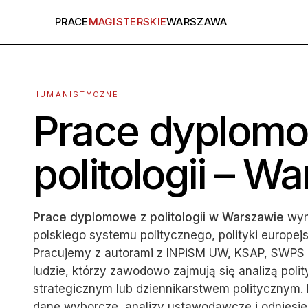
PRACE
MAGISTERSKIE
WARSZAWA
HUMANISTYCZNE
Prace dyplom
politologii – W
Prace dyplomowe z politologii w Warszawie
wym
polskiego systemu politycznego, polityki europejsk
Pracujemy z autorami z INPiSM UW, KSAP, SWPS i
ludzie, którzy zawodowo zajmują się analizą poli
strategicznym lub dziennikarstwem politycznym.
dane wyborcze, analizy ustawodawcze i odniesi