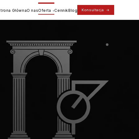
Konsultacja
→
Strona Główna
O nas
Oferta
Cennik
Blog