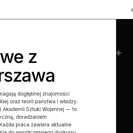
owe z
arszawa
agają dogłębnej znajomości
iej oraz teorii państwa i władzy.
 Akademii Sztuki Wojennej — to
tyczną, doradzaniem
 Każda praca zawiera aktualne
enia do współczesnego dyskursu.