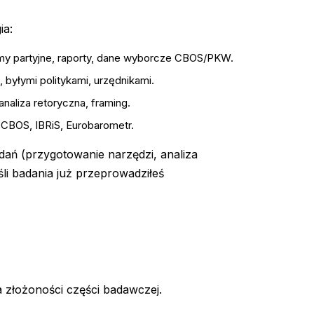
ia:
y partyjne, raporty, dane wyborcze CBOS/PKW.
 byłymi politykami, urzędnikami.
naliza retoryczna, framing.
CBOS, IBRiS, Eurobarometr.
 (przygotowanie narzędzi, analiza
li badania już przeprowadziłeś
a złożoności części badawczej.