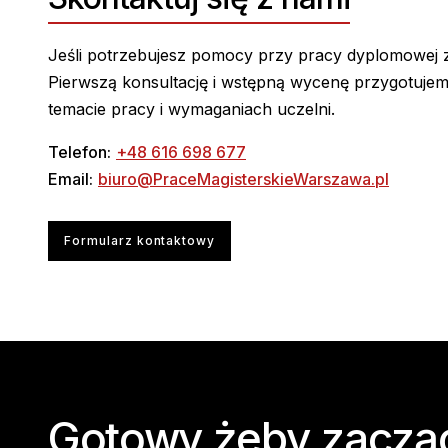
Jeśli potrzebujesz pomocy przy pracy dyplomowej z
Pierwszą konsultację i wstępną wycenę przygotujemy
temacie pracy i wymaganiach uczelni.
Telefon:
+48 616 698 677
Email:
biuro@PraceMagisterskieWarszawa.pl
Formularz kontaktowy
Gotowy żeby zaczą