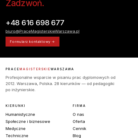
Zadzwoń.
+48 616 698 677
biuro@PraceMagisterskieWarszawa.pl
Formularz kontaktowy →
PRACE
MAGISTERSKIE
WARSZAWA
Profesjonalne wsparcie w pisaniu prac dyplomowych od
2012. Warszawa, Polska. 28 kierunków — od pedagogiki
po inżynierskie.
KIERUNKI
FIRMA
Humanistyczne
O nas
Społeczne i biznesowe
Oferta
Medyczne
Cennik
Techniczne
Blog